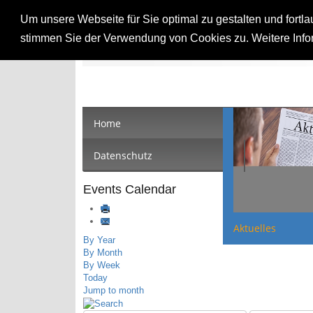
Um unsere Webseite für Sie optimal zu gestalten und fort
MIT Breisgau-Hochschw
stimmen Sie der Verwendung von Cookies zu. Weitere Infor
Home
Datenschutz
Events Calendar
Aktuelles
By Year
By Month
By Week
Today
Jump to month