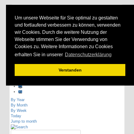
MIT Breisgau-
Um unsere Webseite für Sie optimal zu gestalten
Hochschwarzwald
und fortlaufend verbessern zu können, verwenden
wir Cookies. Durch die weitere Nutzung der
Webseite stimmen Sie der Verwendung von
Cookies zu. Weitere Informationen zu Cookies
erhalten Sie in unserer
Datenschutzerklärung
Verstanden
Events Calendar
By Year
By Month
By Week
Today
Jump to month