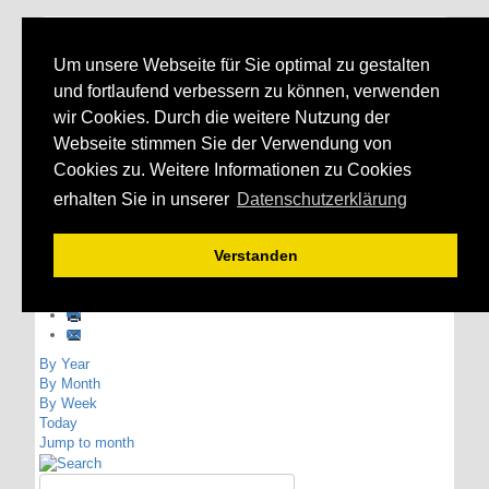
MIT Breisgau-
Um unsere Webseite für Sie optimal zu gestalten
Hochschwarzwald
und fortlaufend verbessern zu können, verwenden
wir Cookies. Durch die weitere Nutzung der
Webseite stimmen Sie der Verwendung von
Cookies zu. Weitere Informationen zu Cookies
erhalten Sie in unserer
Datenschutzerklärung
Verstanden
Events Calendar
By Year
By Month
By Week
Today
Jump to month